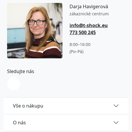
Darja Havigerová
zákaznické centrum
info@t-shock.eu
773 500 245
8:00–16:00
(Po–Pá)
Sledujte nás
Vše o nákupu
O nás