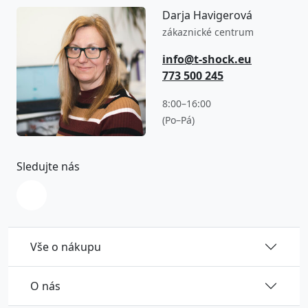
Darja Havigerová
zákaznické centrum
info@t-shock.eu
773 500 245
8:00–16:00
(Po–Pá)
Sledujte nás
Vše o nákupu
O nás