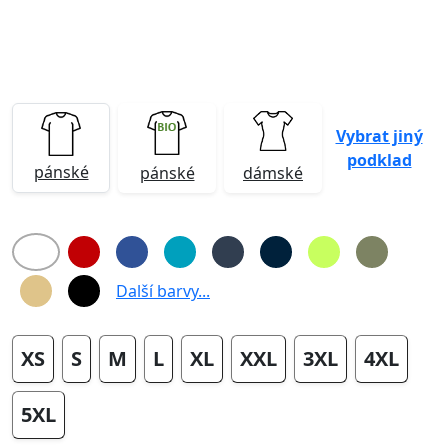
Vybrat jiný
podklad
pánské
pánské
dámské
Další barvy...
XS
S
M
L
XL
XXL
3XL
4XL
5XL