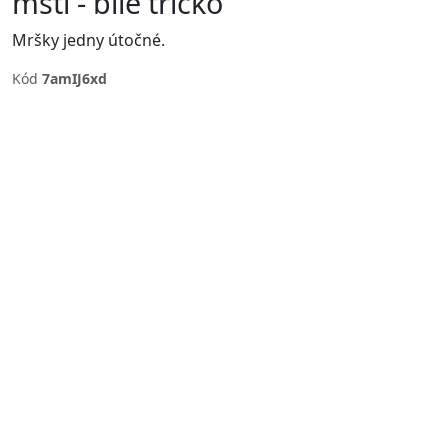
mstí - bílé tričko
Mršky jedny útočné.
Kód
7amIJ6xd
Previous
Next