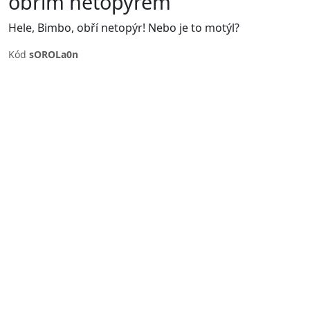
obřím netopýrem
Hele, Bimbo, obří netopýr! Nebo je to motýl?
Kód
sOROLa0n
Previous
Next