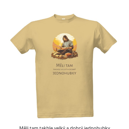
Měli tam takhle velký a dobrý jednohubky