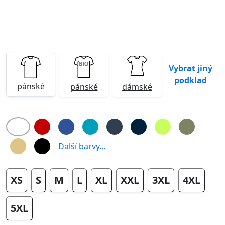
Vybrat jiný
podklad
pánské
pánské
dámské
Další barvy...
XS
S
M
L
XL
XXL
3XL
4XL
5XL