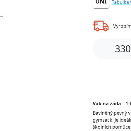
UNI
Tabulka 
Vyrobí
330
Vak na záda
10
Bavlněný pevný 
gymsack. Je ideál
školních pomůcek