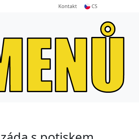
Kontakt
CS
 záda s potiskem