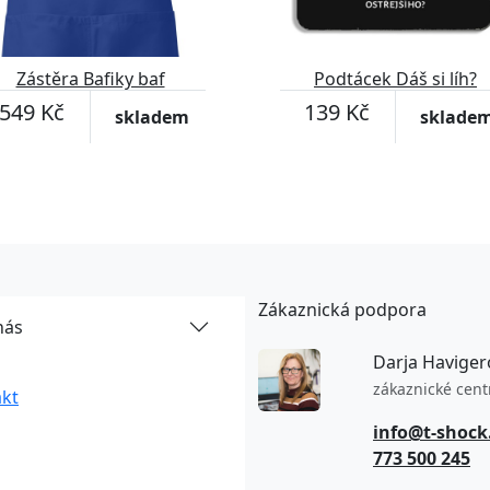
Zástěra Bafiky baf
Podtácek Dáš si líh?
549 Kč
139 Kč
skladem
sklade
Zákaznická podpora
nás
Darja Haviger
zákaznické cen
kt
info@t-shock
773 500 245