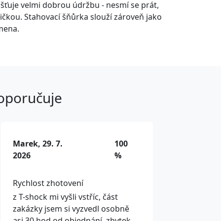
išťuje velmi dobrou údržbu - nesmí se prát,
ičkou. Stahovací šňůrka slouží zároveň jako
mena.
doporučuje
Marek, 29. 7.
100
2026
%
Rychlost zhotovení
z T-shock mi vyšli vstříc, část
zakázky jsem si vyzvedl osobně
asi 30 hod od objednání, zbytek