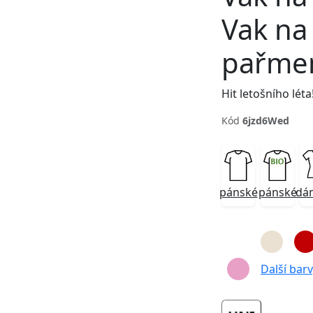
Vak na
pařme
Kód
6jzd6Wed
Next
pánské
pánské
dá
Další barvy