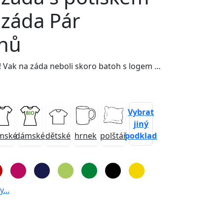
 záda Pár
nů
Hit letošního léta! Vak na záda neboli skoro batoh s logem Pár pařmenů a obřím žlutým tentononcem s pěknou básničkou uvnitř. Možnost výběru z mnoha barev!
Vybrat
jiný
podklad
mské
dámské
dětské
hrnek
polštář
...