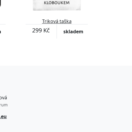
Triková taška
299 Kč
m
skladem
ová
trum
.eu