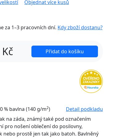
velikostí
Objednat více kusů
me za
1–3 pracovních dní
.
Kdy zboží dostanu?
Kč
Přidat do košíku
2
0 % bavlna (140 g/m
)
Detail podkladu
vak na záda, známý také pod označením
ní pro nošení oblečení do posilovny,
 nebo prostě jen tak jako batoh. Bavlněný