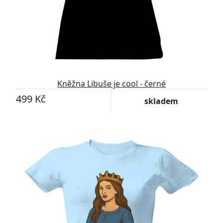
Kněžna Libuše je cool - černé
499 Kč
skladem