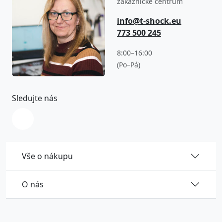
zákaznické centrum
info@t-shock.eu
773 500 245
8:00–16:00
(Po–Pá)
Sledujte nás
Vše o nákupu
O nás