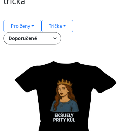
trička
Pro ženy
Trička