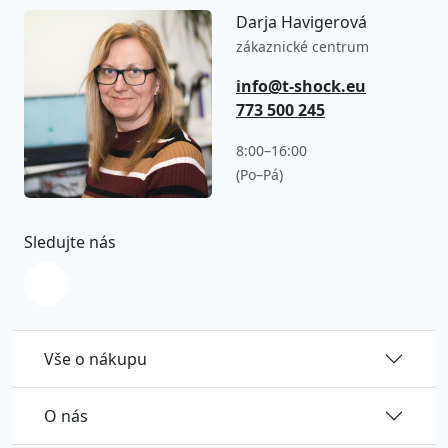
Darja Havigerová
zákaznické centrum
info@t-shock.eu
773 500 245
8:00–16:00
(Po–Pá)
Sledujte nás
Vše o nákupu
O nás