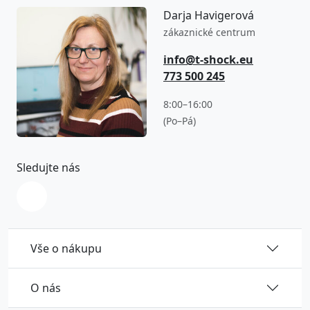
Darja Havigerová
zákaznické centrum
info@t-shock.eu
773 500 245
8:00–16:00
(Po–Pá)
Sledujte nás
Vše o nákupu
O nás