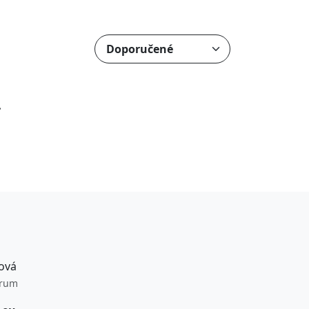
.
ová
trum