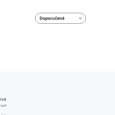
.
ová
trum